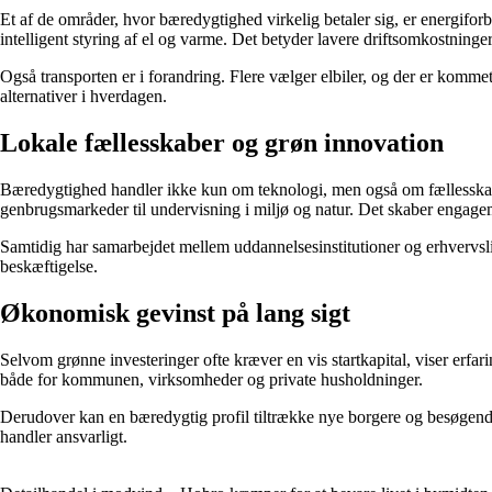
Et af de områder, hvor bæredygtighed virkelig betaler sig, er energifo
intelligent styring af el og varme. Det betyder lavere driftsomkostninge
Også transporten er i forandring. Flere vælger elbiler, og der er kommet
alternativer i hverdagen.
Lokale fællesskaber og grøn innovation
Bæredygtighed handler ikke kun om teknologi, men også om fællesskab. I 
genbrugsmarkeder til undervisning i miljø og natur. Det skaber engageme
Samtidig har samarbejdet mellem uddannelsesinstitutioner og erhvervsli
beskæftigelse.
Økonomisk gevinst på lang sigt
Selvom grønne investeringer ofte kræver en vis startkapital, viser erfa
både for kommunen, virksomheder og private husholdninger.
Derudover kan en bæredygtig profil tiltrække nye borgere og besøgende
handler ansvarligt.