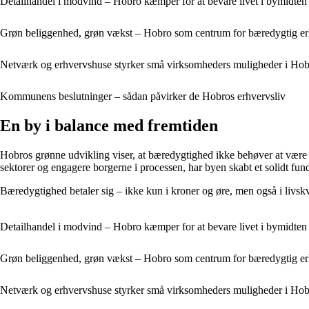
Detailhandel i modvind – Hobro kæmper for at bevare livet i bymidte
Grøn beliggenhed, grøn vækst – Hobro som centrum for bæredygtig er
Netværk og erhvervshuse styrker små virksomheders muligheder i Ho
Kommunens beslutninger – sådan påvirker de Hobros erhvervsliv
En by i balance med fremtiden
Hobros grønne udvikling viser, at bæredygtighed ikke behøver at være 
sektorer og engagere borgerne i processen, har byen skabt et solidt fu
Bæredygtighed betaler sig – ikke kun i kroner og øre, men også i livskva
Detailhandel i modvind – Hobro kæmper for at bevare livet i bymidte
Grøn beliggenhed, grøn vækst – Hobro som centrum for bæredygtig er
Netværk og erhvervshuse styrker små virksomheders muligheder i Ho