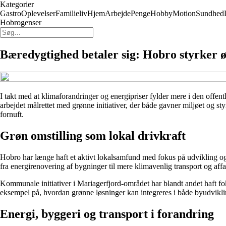
Kategorier
Gastro
Oplevelser
Familieliv
Hjem
Arbejde
Penge
Hobby
Motion
Sundhed
Hobrogenser
Bæredygtighed betaler sig: Hobro styrker
I takt med at klimaforandringer og energipriser fylder mere i den offe
arbejdet målrettet med grønne initiativer, der både gavner miljøet og 
fornuft.
Grøn omstilling som lokal drivkraft
Hobro har længe haft et aktivt lokalsamfund med fokus på udvikling og s
fra energirenovering af bygninger til mere klimavenlig transport og affa
Kommunale initiativer i Mariagerfjord-området har blandt andet haft 
eksempel på, hvordan grønne løsninger kan integreres i både byudviklin
Energi, byggeri og transport i forandring