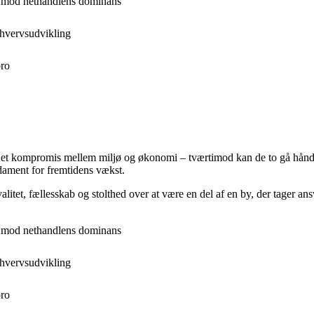
n mod nethandlens dominans
hvervsudvikling
bro
et kompromis mellem miljø og økonomi – tværtimod kan de to gå hånd i 
ndament for fremtidens vækst.
litet, fællesskab og stolthed over at være en del af en by, der tager ans
n mod nethandlens dominans
hvervsudvikling
bro