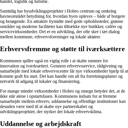
handel, logistik og turisme.
Samtidig har byudviklingsprojekter i Hobro centrum og omkring
havneområdet betydning for, hvordan byen opleves – både af borgere
og besøgende. En attraktiv bymidte med gode opholdssteder, grønne
områder og moderne faciliteter kan tiltrække nye butikker, caféer og
servicevirksomheder. Det er en udvikling, der ofte sker i tæt dialog
mellem kommune, erhvervsforeninger og lokale aktører.
Erhvervsfremme og støtte til iværksættere
Kommunen spiller også en vigtig rolle i at skabe rammer for
innovation og iværksætteri. Gennem erhvervsservice, rådgivning og
samarbejde med lokale erhvervscentre får nye virksomheder hjælp til at
komme godt fra start. Det kan handle om alt fra forretningsplaner og
netværk til adgang til lokaler og finansiering.
For mange mindre virksomheder i Hobro og omegn betyder det, at de
ikke står alene i opstartsfasen. Kommunens indsats for at fremme
samarbejde mellem erhverv, uddannelse og offentlige institutioner kan
desuden være med til at skabe nye partnerskaber og
udviklingsprojekter, der styrker det lokale erhvervsklima.
Uddannelse og arbejdskraft