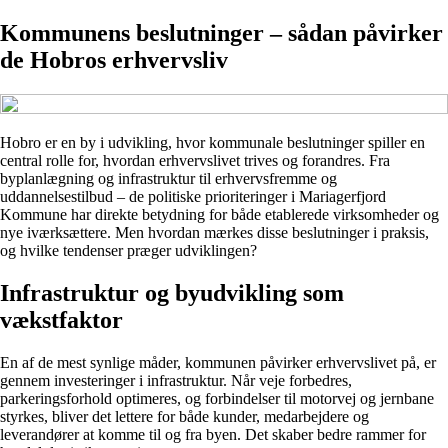
Kommunens beslutninger – sådan påvirker
de Hobros erhvervsliv
Hobro er en by i udvikling, hvor kommunale beslutninger spiller en
central rolle for, hvordan erhvervslivet trives og forandres. Fra
byplanlægning og infrastruktur til erhvervsfremme og
uddannelsestilbud – de politiske prioriteringer i Mariagerfjord
Kommune har direkte betydning for både etablerede virksomheder og
nye iværksættere. Men hvordan mærkes disse beslutninger i praksis,
og hvilke tendenser præger udviklingen?
Infrastruktur og byudvikling som
vækstfaktor
En af de mest synlige måder, kommunen påvirker erhvervslivet på, er
gennem investeringer i infrastruktur. Når veje forbedres,
parkeringsforhold optimeres, og forbindelser til motorvej og jernbane
styrkes, bliver det lettere for både kunder, medarbejdere og
leverandører at komme til og fra byen. Det skaber bedre rammer for