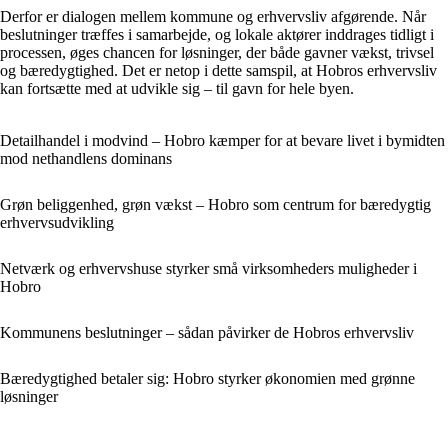
Derfor er dialogen mellem kommune og erhvervsliv afgørende. Når
beslutninger træffes i samarbejde, og lokale aktører inddrages tidligt i
processen, øges chancen for løsninger, der både gavner vækst, trivsel
og bæredygtighed. Det er netop i dette samspil, at Hobros erhvervsliv
kan fortsætte med at udvikle sig – til gavn for hele byen.
Detailhandel i modvind – Hobro kæmper for at bevare livet i bymidten
mod nethandlens dominans
Grøn beliggenhed, grøn vækst – Hobro som centrum for bæredygtig
erhvervsudvikling
Netværk og erhvervshuse styrker små virksomheders muligheder i
Hobro
Kommunens beslutninger – sådan påvirker de Hobros erhvervsliv
Bæredygtighed betaler sig: Hobro styrker økonomien med grønne
løsninger