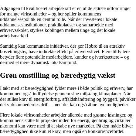
Adgangen til kvalificeret arbejdskraft er en af de største udfordringer
for mange virksomheder – og her spiller kommunens
uddannelsespolitik en central rolle. Når der investeres i lokale
uddannelsesinstitutioner, praktikpladser og samarbejde med
erhvervsskoler, styrkes koblingen mellem unge og det lokale
arbejdsmarked.
Samtidig kan kommunale initiativer, der gør Hobro til en attraktiv
bosætningsby, have indirekte effekt på erhvervslivet. Flere tilflyttere
betyder flere potentielle medarbejdere, kunder og iværksættere – og
dermed et mere dynamisk lokalsamfund.
Grøn omstilling og bæredygtig vækst
I takt med at bæredygtighed fylder mere i både politik og erhverv, har
kommunen også indflydelse gennem sine miljø- og klimaplaner. Når
der stilles krav til energiforbrug, affaldshåndtering og byggeri, påvirker
det virksomhedernes drift – men det kan også åbne nye muligheder.
Flere lokale virksomheder arbejder allerede med grønne løsninger, og
kommunens støtte til projekter inden for energi, genbrug og cirkulær
økonomi kan være med til at skabe nye markeder. På den måde bliver
bæredygtighed ikke kun et krav, men også en konkurrencefordel.